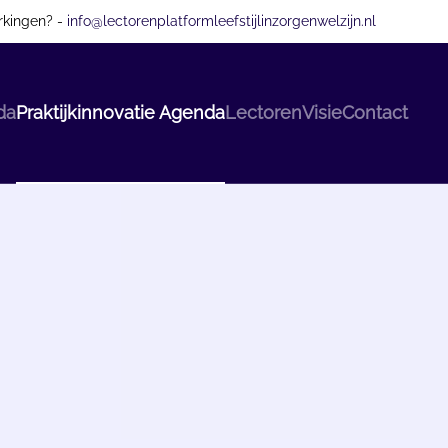
rkingen? -
info@lectorenplatformleefstijlinzorgenwelzijn.nl
da
Praktijkinnovatie Agenda
Lectoren
Visie
Contact