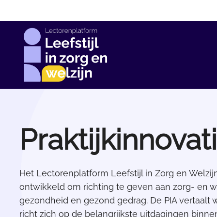
Skip
to
main
content
Praktijkinnova
Het Lectorenplatform Leefstijl in Zorg en Welzij
ontwikkeld om richting te geven aan zorg- en w
gezondheid en gezond gedrag. De PIA vertaalt w
richt zich op de belangrijkste uitdagingen binn