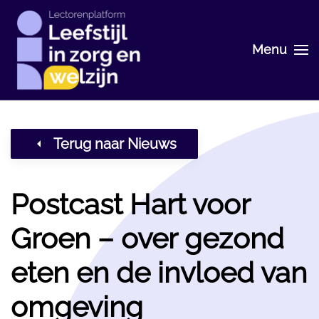
Skip
Menu
to
main
content
Terug naar Nieuws
Postcast Hart voor
Groen – over gezond
eten en de invloed van
omgeving