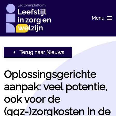
Skip
Menu
to
main
content
Terug naar Nieuws
Oplossingsgerichte
aanpak: veel potentie,
ook voor de
(ggz-)zorgkosten in de