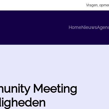
Vragen, opme
Home
Nieuws
Agen
munity Meeting
digheden