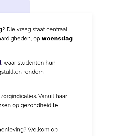
𝗲𝘃𝗶𝗻𝗴? Die vraag staat centraal
digheden, op 𝘄𝗼𝗲𝗻𝘀𝗱𝗮𝗴
l
, waar studenten hun
aagstukken rondom
orgindicaties. Vanuit haar
kansen op gezondheid te
onde samenleving? Welkom op