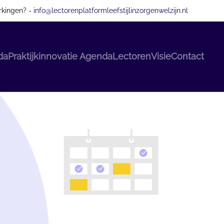
rkingen? -
info@lectorenplatformleefstijlinzorgenwelzijn.nl
da
Praktijkinnovatie Agenda
Lectoren
Visie
Contact